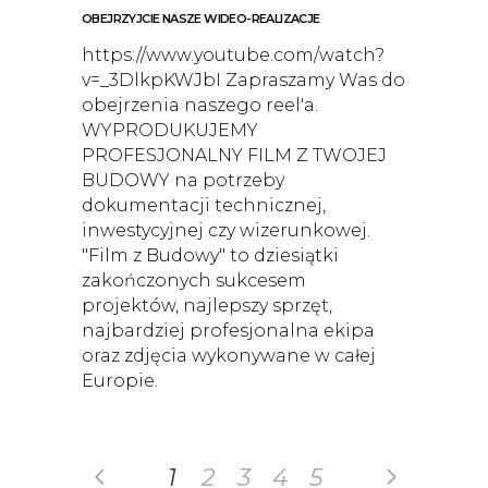
OBEJRZYJCIE NASZE WIDEO-REALIZACJE
https://www.youtube.com/watch?
v=_3DlkpKWJbI Zapraszamy Was do
obejrzenia naszego reel'a.
WYPRODUKUJEMY
PROFESJONALNY FILM Z TWOJEJ
BUDOWY na potrzeby
dokumentacji technicznej,
inwestycyjnej czy wizerunkowej.
"Film z Budowy" to dziesiątki
zakończonych sukcesem
projektów, najlepszy sprzęt,
najbardziej profesjonalna ekipa
oraz zdjęcia wykonywane w całej
Europie.
1
2
3
4
5