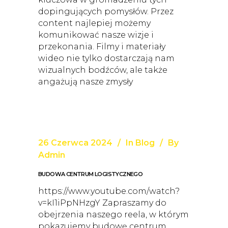
dopingujących pomysłów. Przez
content najlepiej możemy
komunikować nasze wizje i
przekonania. Filmy i materiały
wideo nie tylko dostarczają nam
wizualnych bodźców, ale także
angażują nasze zmysły
26 Czerwca 2024
In
Blog
By
Admin
BUDOWA CENTRUM LOGISTYCZNEGO
https://www.youtube.com/watch?
v=kI1iPpNHzgY Zapraszamy do
obejrzenia naszego reela, w którym
pokazujemy budowę centrum