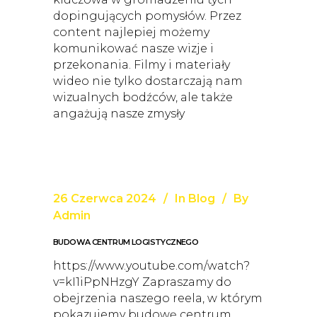
dopingujących pomysłów. Przez
content najlepiej możemy
komunikować nasze wizje i
przekonania. Filmy i materiały
wideo nie tylko dostarczają nam
wizualnych bodźców, ale także
angażują nasze zmysły
26 Czerwca 2024
In
Blog
By
Admin
BUDOWA CENTRUM LOGISTYCZNEGO
https://www.youtube.com/watch?
v=kI1iPpNHzgY Zapraszamy do
obejrzenia naszego reela, w którym
pokazujemy budowę centrum