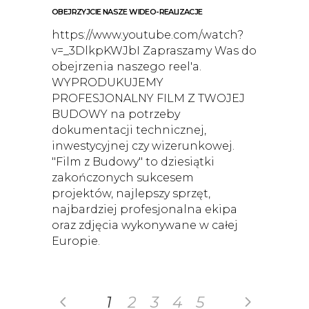
OBEJRZYJCIE NASZE WIDEO-REALIZACJE
https://www.youtube.com/watch?
v=_3DlkpKWJbI Zapraszamy Was do
obejrzenia naszego reel'a.
WYPRODUKUJEMY
PROFESJONALNY FILM Z TWOJEJ
BUDOWY na potrzeby
dokumentacji technicznej,
inwestycyjnej czy wizerunkowej.
"Film z Budowy" to dziesiątki
zakończonych sukcesem
projektów, najlepszy sprzęt,
najbardziej profesjonalna ekipa
oraz zdjęcia wykonywane w całej
Europie.
1
2
3
4
5