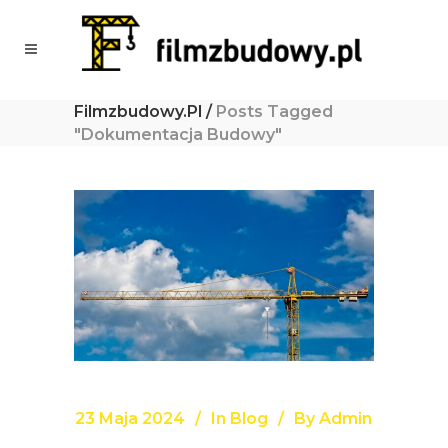
Filmzbudowy.pl
/
Posts Tagged
"dokumentacja Budowy"
23 Maja 2024
In
Blog
By
Admin