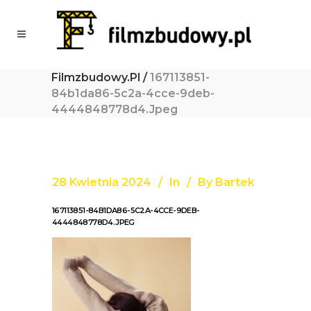
Filmzbudowy.pl
/
167113851-
84b1da86-5c2a-4cce-9deb-
4444848778d4.jpeg
28 Kwietnia 2024
In
By
Bartek
167113851-84B1DA86-5C2A-4CCE-9DEB-
4444848778D4.JPEG