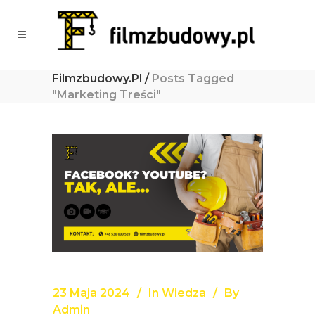
Filmzbudowy.pl
/
Posts Tagged
"marketing Treści"
23 Maja 2024
In
Wiedza
By
Admin