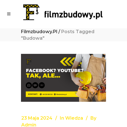
Filmzbudowy.pl
/
Posts Tagged
"budowa"
23 Maja 2024
In
Wiedza
By
Admin